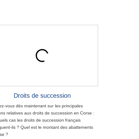
Droits de succession
Impôt 
ez-vous dès maintenant sur les principales
Informez-vous dès ma
ons relatives aux droits de succession en Corse :
questions relatives a
uels cas les droits de succession français
quelles sont les obli
iquent-ils ? Quel est le montant des abattements
en Corse et quel est
se ?