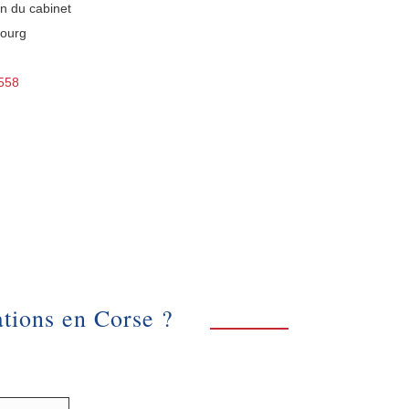
n du cabinet
bourg
0558
ations en Corse ?