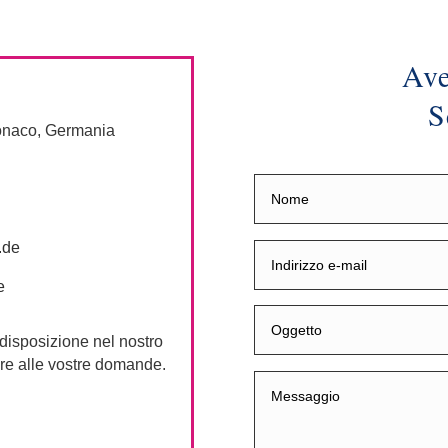
Ave
S
onaco, Germania
.de
e
disposizione nel nostro
ere alle vostre domande.