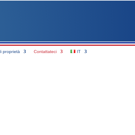
di proprietà
Contattateci
IT