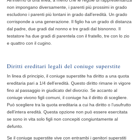
All’interno di una linea, a meno che le regole di rappresentanza
non impongano diversamente, i parenti più prossimi in grado
escludono i parenti più lontani in grado dall’eredità. Un grado
corrisponde a una generazione. Il figlio ha un grado di distanza
dal padre, due gradi dal nonno e tre gradi dal bisnonno. Il
testatore ha due gradi di parentela con il fratello, tre con lo zio
e quattro con il cugino.
Diritti ereditari legali del coniuge superstite
In linea di principio, il coniuge superstite ha diritto a una quota
ereditaria pari a 1/4 dell’eredità. Questo diritto rimane in vigore
fino al passaggio in giudicato del divorzio. Se accanto al
coniuge vivono figli comuni, il coniuge ha il diritto di scegliere.
Può scegliere tra la quota ereditaria a cui ha diritto o l’usufrutto
dell’intera eredità. Questa opzione non può essere esercitata
se sono in vita solo figli non concepiti congiuntamente al
defunto.
Se il coniuge superstite vive con entrambi i genitori superstiti