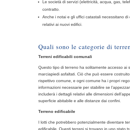
Le società di servizi (elettricità, acqua, gas, t
contratto.
Anche i notai e gli uffici catastali necessitano d
relativi ai nuovi edifici.
Quali sono le categorie di terren
Terreni edificabili comunali
Questo tipo di terreno ha solitamente accesso ai s
marciapiedi asfaltati. Ciò che può essere costruito
rispettivo comune, e ogni comune ha i propri regol
informazioni necessarie per stabilire se l’appezza
includerà i dettagli relativi alle dimensioni dell’app
superficie abitabile e alle distanze dai confini.
Terreno edificabile
I lotti che potrebbero potenzialmente diventare te
edificabile. Questi terreni si trovano in uno stato t