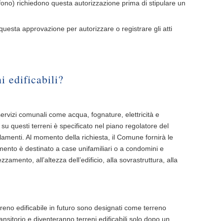
elefono) richiedono questa autorizzazione prima di stipulare un
i questa approvazione per autorizzare o registrare gli atti
i edificabili?
ervizi comunali come acqua, fognature, elettricità e
 su questi terreni è specificato nel piano regolatore del
amenti. Al momento della richiesta, il Comune fornirà le
mento è destinato a case unifamiliari o a condomini e
ezzamento, all’altezza dell’edificio, alla sovrastruttura, alla
rreno edificabile in futuro sono designati come terreno
ransitorio e diventeranno terreni edificabili solo dopo un