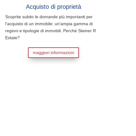
Acquisto di proprietà
Scoprite subito le domande più importanti per
l'acquisto di un immobile: un'ampia gamma di
regioni e tipologie di immobili. Perché Steiner Real
Estate?
maggiori informazioni
Scoprite su
succession
la trasmiss
Francia pu
succession