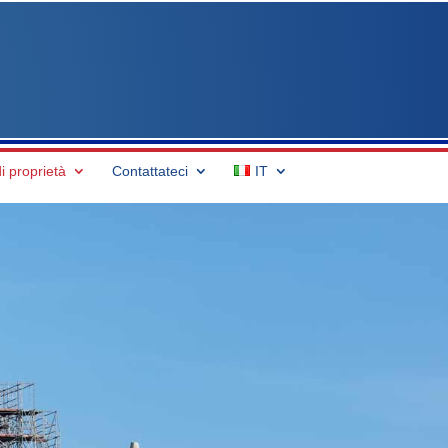
di proprietà
Contattateci
IT