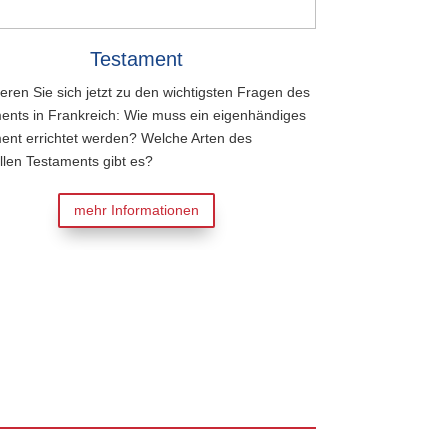
Testament
Pf
ieren Sie sich jetzt zu den wichtigsten Fragen des
Informieren Sie sich
ents in Frankreich: Wie muss ein eigenhändiges
Pflichtteilsrechts in
ent errichtet werden? Welche Arten des
Noterbberechtigt? Wi
ellen Testaments gibt es?
durchgesetzt werde
mehr Informationen
me